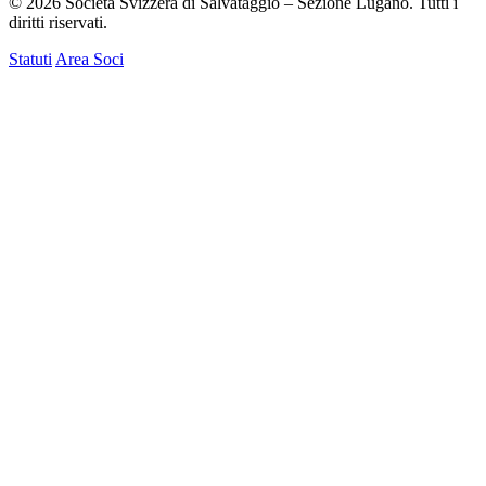
© 2026 Società Svizzera di Salvataggio – Sezione Lugano. Tutti i
diritti riservati.
Statuti
Area Soci